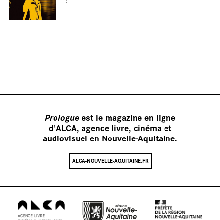
Entretiens
Focus
Reportages
Prologue
est le magazine en ligne
Terre de tournages
d'ALCA, agence livre, cinéma et
audiovisuel en Nouvelle-Aquitaine.
Nos vidéos
ALCA-NOUVELLE-AQUITAINE.FR
Nos sonores