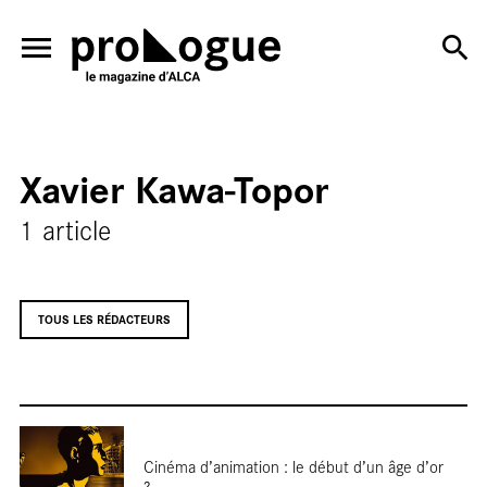
ALLER AU CONTENU PRINCIPAL
En salle
Xavier Kawa-Topor
1 article
En librairie
TOUS LES RÉDACTEURS
En résidence
Cartes blanches
Cinéma d’animation : le début d’un âge d’or
?