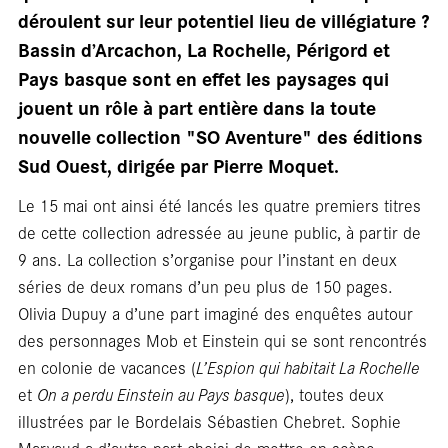
En
déroulent sur leur potentiel lieu de villégiature ?
Bassin d’Arcachon, La Rochelle, Périgord et
Pays basque sont en effet les paysages qui
jouent un rôle à part entière dans la toute
nouvelle collection "SO Aventure" des éditions
Sud Ouest, dirigée par Pierre Moquet.
Le 15 mai ont ainsi été lancés les quatre premiers titres
librair
de cette collection adressée au jeune public, à partir de
9 ans. La collection s’organise pour l’instant en deux
séries de deux romans d’un peu plus de 150 pages.
Olivia Dupuy a d’une part imaginé des enquêtes autour
des personnages Mob et Einstein qui se sont rencontrés
en colonie de vacances (
L’Espion qui habitait La Rochelle
et
On a perdu Einstein au Pays basque
), toutes deux
illustrées par le Bordelais Sébastien Chebret. Sophie
Marvaud a d’autre part choisi de mettre en scène