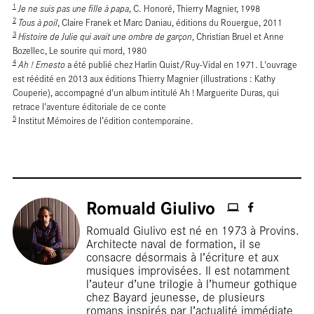
Terre
1
Je ne suis pas une fille à papa
, C. Honoré, Thierry Magnier, 1998
2
Tous à poil
, Claire Franek et Marc Daniau, éditions du Rouergue, 2011
3
Histoire de Julie qui avait une ombre de garçon
, Christian Bruel et Anne
Bozellec, Le sourire qui mord, 1980
4
Ah ! Ernesto
a été publié chez Harlin Quist/Ruy-Vidal en 1971. L'ouvrage
est réédité en 2013 aux éditions Thierry Magnier (illustrations : Kathy
Couperie), accompagné d'un album intitulé Ah ! Marguerite Duras, qui
retrace l'aventure éditoriale de ce conte
5
Institut Mémoires de l’édition contemporaine.
Romuald Giulivo
Romuald Giulivo est né en 1973 à Provins.
Architecte naval de formation, il se
consacre désormais à l’écriture et aux
musiques improvisées. Il est notamment
l’auteur d’une trilogie à l’humeur gothique
chez Bayard jeunesse, de plusieurs
romans inspirés par l’actualité immédiate