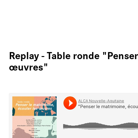
ALLER AU CONTENU PRINCIPAL
LES 
Replay - Table ronde "Penser
œuvres"
PRO
ÉCLA
ARCH
e