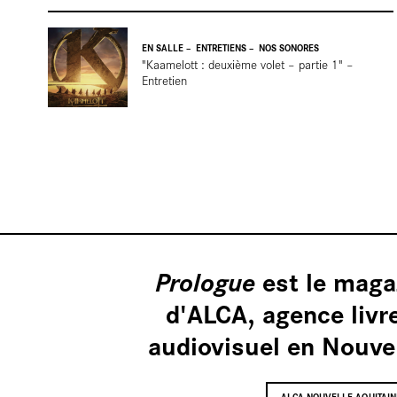
tournages
EN SALLE
ENTRETIENS
NOS SONORES
"Kaamelott : deuxième volet – partie 1" –
Entretien
Nos vidéo
est le maga
Prologue
d'ALCA, agence livr
audiovisuel en Nouvel
Nos sono
ALCA-NOUVELLE-AQUITAIN