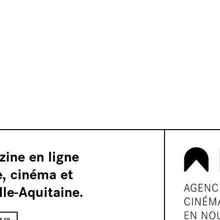
s
zine en ligne
e, cinéma et
le-Aquitaine.
res
E.FR