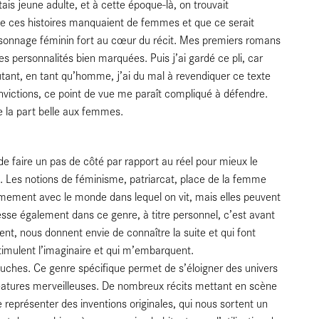
ais jeune adulte, et à cette époque-là, on trouvait
que ces histoires manquaient de femmes et que ce serait
rsonnage féminin fort au cœur du récit. Mes premiers romans
personnalités bien marquées. Puis j’ai gardé ce pli, car
tant, en tant qu’homme, j’ai du mal à revendiquer ce texte
ctions, ce point de vue me paraît compliqué à défendre.
ire la part belle aux femmes.
de faire un pas de côté par rapport au réel pour mieux le
s. Les notions de féminisme, patriarcat, place de la femme
rêmement avec le monde dans lequel on vit, mais elles peuvent
resse également dans ce genre, à titre personnel, c’est avant
ppent, nous donnent envie de connaître la suite et qui font
timulent l’imaginaire et qui m’embarquent.
ouches. Ce genre spécifique permet de s’éloigner des univers
éatures merveilleuses. De nombreux récits mettant en scène
re représenter des inventions originales, qui nous sortent un