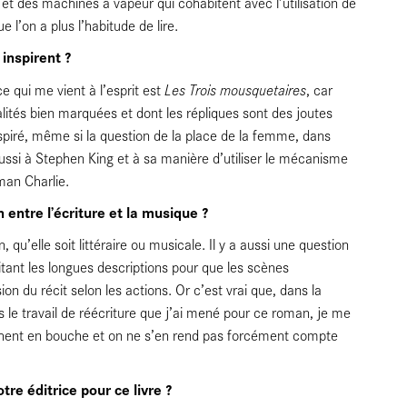
 des machines à vapeur qui cohabitent avec l’utilisation de
 l’on a plus l’habitude de lire.
 inspirent ?
Les Trois mousquetaires
ce qui me vient à l’esprit est
, car
ités bien marquées et dont les répliques sont des joutes
piré, même si la question de la place de la femme, dans
ussi à Stephen King et à sa manière d’utiliser le mécanisme
man Charlie.
 entre l’écriture et la musique ?
, qu’elle soit littéraire ou musicale. Il y a aussi une question
vitant les longues descriptions pour que les scènes
on du récit selon les actions. Or c’est vrai que, dans la
ns le travail de réécriture que j’ai mené pour ce roman, je me
crochent en bouche et on ne s’en rend pas forcément compte
re éditrice pour ce livre ?