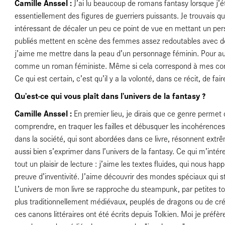
es
Camille Anssel :
J’ai lu beaucoup de romans fantasy lorsque j’ét
essentiellement des figures de guerriers puissants. Je trouvais 
intéressant de décaler un peu ce point de vue en mettant un pe
publiés mettent en scène des femmes assez redoutables avec des 
j’aime me mettre dans la peau d’un personnage féminin. Pour au
comme un roman féministe. Même si cela correspond à mes convi
Ce qui est certain, c’est qu’il y a la volonté, dans ce récit, de fa
Qu’est-ce qui vous plaît dans l’univers de la fantasy ?
Camille Anssel :
En premier lieu, je dirais que ce genre permet 
comprendre, en traquer les failles et débusquer les incohérence
iens
dans la société, qui sont abordées dans ce livre, résonnent ext
aussi bien s’exprimer dans l’univers de la fantasy. Ce qui m’inté
tout un plaisir de lecture : j’aime les textes fluides, qui nous ha
preuve d’inventivité. J’aime découvrir des mondes spéciaux qui s
L’univers de mon livre se rapproche du steampunk, par petites t
plus traditionnellement médiévaux, peuplés de dragons ou de cr
ces canons littéraires ont été écrits depuis Tolkien. Moi je préfè