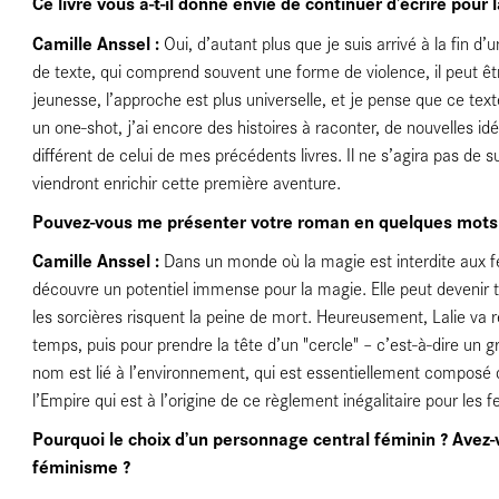
nce
Ce livre vous a-t-il donné envie de continuer d’écrire pour 
Camille Anssel :
Oui, d’autant plus que je suis arrivé à la fin d
de texte, qui comprend souvent une forme de violence, il peut être 
jeunesse, l’approche est plus universelle, et je pense que ce tex
un one-shot, j’ai encore des histoires à raconter, de nouvelles id
différent de celui de mes précédents livres. Il ne s’agira pas de 
viendront enrichir cette première aventure.
Pouvez-vous me présenter votre roman en quelques mots
Camille Anssel :
Dans un monde où la magie est interdite aux fe
découvre un potentiel immense pour la magie. Elle peut devenir t
les sorcières risquent la peine de mort. Heureusement, Lalie va 
temps, puis pour prendre la tête d’un "cercle" – c’est-à-dire un 
nom est lié à l’environnement, qui est essentiellement composé d
l’Empire qui est à l’origine de ce règlement inégalitaire pour les
Pourquoi le choix d’un personnage central féminin ? Avez-v
féminisme ?