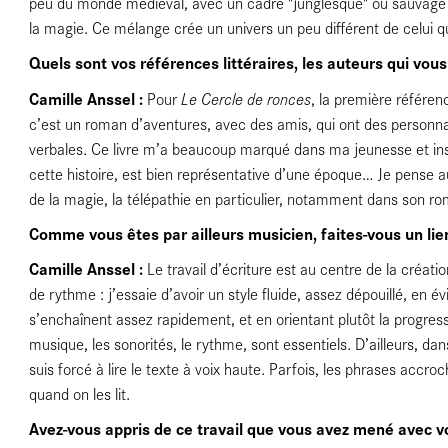
peu du monde médiéval, avec un cadre "junglesque" ou sauvage et
la magie. Ce mélange crée un univers un peu différent de celui que
Quels sont vos références littéraires, les auteurs qui vous
Camille Anssel :
Le Cercle de ronces
Pour
, la première référen
c’est un roman d’aventures, avec des amis, qui ont des personnal
verbales. Ce livre m’a beaucoup marqué dans ma jeunesse et ins
cette histoire, est bien représentative d’une époque… Je pense a
de la magie, la télépathie en particulier, notamment dans son ro
Comme vous êtes par ailleurs musicien, faites-vous un lien
Camille Anssel :
Le travail d’écriture est au centre de la création
de rythme : j’essaie d’avoir un style fluide, assez dépouillé, en é
s’enchaînent assez rapidement, et en orientant plutôt la progressi
tages
musique, les sonorités, le rythme, sont essentiels. D’ailleurs, da
suis forcé à lire le texte à voix haute. Parfois, les phrases ac
quand on les lit.
Avez-vous appris de ce travail que vous avez mené avec vot