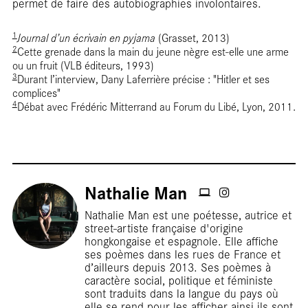
permet de faire des autobiographies involontaires.
1
Journal d’un écrivain en pyjama
(Grasset, 2013)
2
Cette grenade dans la main du jeune nègre est-elle une arme
ou un fruit (VLB éditeurs, 1993)
3
Durant l’interview, Dany Laferrière précise : "Hitler et ses
complices"
4
Débat avec Frédéric Mitterrand au Forum du Libé, Lyon, 2011.
Rep
Nathalie Man
Nathalie Man est une poétesse, autrice et
street-artiste française d'origine
hongkongaise et espagnole. Elle affiche
ses poèmes dans les rues de France et
d’ailleurs depuis 2013. Ses poèmes à
caractère social, politique et féministe
sont traduits dans la langue du pays où
elle se rend pour les afficher ainsi ils sont