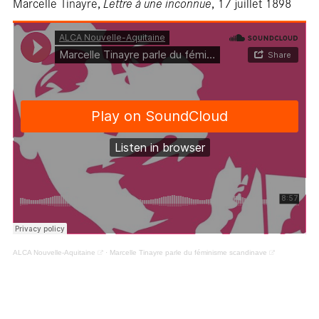
Re
Marcelle Tinayre,
Lettre à une inconnue
, 17 juillet 1898
ALCA Nouvelle-Aquitaine
·
Marcelle Tinayre parle du féminisme scandinave