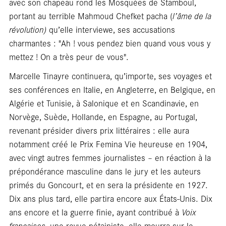
Fo
avec son chapeau rond les Mosquées de Stamboul,
portant au terrible Mahmoud Chefket pacha (
l’âme de la
révolution)
qu’elle interviewe, ses accusations
charmantes : "Ah ! vous pendez bien quand vous vous y
mettez ! On a très peur de vous".
Marcelle Tinayre continuera, qu’importe, ses voyages et
ses conférences en Italie, en Angleterre, en Belgique, en
Algérie et Tunisie, à Salonique et en Scandinavie, en
Norvège, Suède, Hollande, en Espagne, au Portugal,
revenant présider divers prix littéraires : elle aura
notamment créé le Prix Femina Vie heureuse en 1904,
avec vingt autres femmes journalistes – en réaction à la
prépondérance masculine dans le jury et les auteurs
primés du Goncourt, et en sera la présidente en 1927.
Dix ans plus tard, elle partira encore aux États-Unis. Dix
ans encore et la guerre finie, ayant contribué à
Voix
françaises
, une revue pétainiste, elle mourra sur le