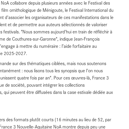
NoA collabore depuis plusieurs années avec le Festival des
u film ornithologique de Ménigoute, le Festival International du
étant d'associer les organisateurs de ces manifestations dans le
ent et de permettre aux auteurs sélectionnés de valoriser
s festivals. "Nous sommes aujourd'hui en train de réfléchir à
isme de Couthures-sur-Garonne", indique Jean-François
'engage à mettre du numéraire : l’aide forfaitaire au
ode 2025-2027.
mande sur des thématiques ciblées, mais nous soutenons
ntanément : nous lisons tous les synopsis que l'on nous
unissent quatre fois par an". Pour ces œuvres-là, France 3
ue de société, pouvant intégrer les collections
qui peuvent être diffusées dans la case estivale dédiée aux
rs des formats plutôt courts (16 minutes au lieu de 52, par
, France 3 Nouvelle-Aquitaine NoA montre depuis peu une