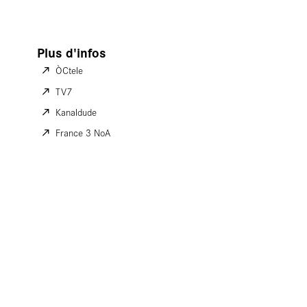
Carte
Plus d'infos
ÒCtele
TV7
Kanaldude
France 3 NoA
blanc