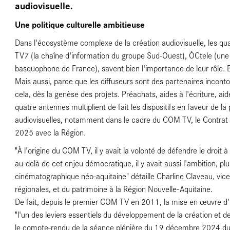
audiovisuelle.
Une politique culturelle ambitieuse
Dans l'écosystème complexe de la création audiovisuelle, les qu
ie
TV7 (la chaîne d'information du groupe Sud-Ouest), ÒCtele (une
basquophone de France), savent bien l'importance de leur rôle. 
Mais aussi, parce que les diffuseurs sont des partenaires inconto
cela, dès la genèse des projets. Préachats, aides à l'écriture, ai
quatre antennes multiplient de fait les dispositifs en faveur de 
audiovisuelles, notamment dans le cadre du COM TV, le Contrat d
2025 avec la Région.
"À l'origine du COM TV, il y avait la volonté de défendre le droit à
au-delà de cet enjeu démocratique, il y avait aussi l'ambition, plu
cinématographique néo-aquitaine" détaille Charline Claveau, vice
régionales, et du patrimoine à la Région Nouvelle-Aquitaine.
De fait, depuis le premier COM TV en 2011, la mise en œuvre d'un
"l'un des leviers essentiels du développement de la création et d
le compte-rendu de la séance plénière du 19 décembre 2024 du 