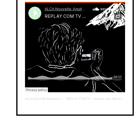
salle
En
ALCA Nouvelle-Aquitaine
·
REPLAY COM TV - Journée des diffuseurs