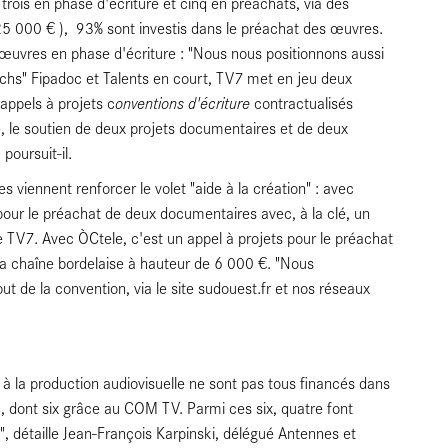
trois en phase d'écriture et cinq en préachats, via des
(125 000 € ), 93% sont investis dans le préachat des œuvres.
œuvres en phase d'écriture : "Nous nous positionnons aussi
tchs" Fipadoc et Talents en court, TV7 met en jeu deux
onventions d'écriture
appels à projets c
contractualisés
é, le soutien de deux projets documentaires et de deux
poursuit-il.
s viennent renforcer le volet "aide à la création" : avec
our le préachat de deux documentaires avec, à la clé, un
 TV7. Avec ÒCtele, c'est un appel à projets pour le préachat
la chaîne bordelaise à hauteur de 6 000 €. "Nous
 de la convention, via le site sudouest.fr et nos réseaux
 à la production audiovisuelle ne sont pas tous financés dans
 dont six grâce au COM TV. Parmi ces six, quatre font
n", détaille Jean-François Karpinski, délégué Antennes et