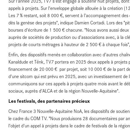
Sur l'année 2025, TV7 s'est engagé à soutenir huit projets, dont 
appels à projets. Sur l'enveloppe globale allouée à la création 
Les 7 % restant, soit 8 000 €, servent à l'accompagnement des 
s
dès la genèse des projets", indique Damien Cortadi. Lors des "pi
bourses d'écriture de 1 500 € chacune. "Nous avons aussi deux 
auprès de sociétés de production ou d'associations avec, à la cl
projets de courts métrages à hauteur de 2 500 € à chaque fois", 
Enfin, des dispositifs menés en collaboration avec d'autres chaîne
Kanaldude et Tënk, TV7 portera en 2025 deux appels à projets p
financement de 20 000 € par projet, soit 10 000 € de la part de
d'une sitcom qui est prévu en 2025, avec un investissement de 
hes
communiquons sur ces appels à projets quatre mois avant le début
sociaux, auprès d'ALCA et de la région Nouvelle-Aquitaine".
Les festivals, des partenaires précieux
Chez France 3 Nouvelle-Aquitaine NoA, les dispositifs de soutien
le cadre du COM TV. "Nous produisons 28 documentaires par an,
l'objet d'un appel à projets dans le cadre de festivals de la régio