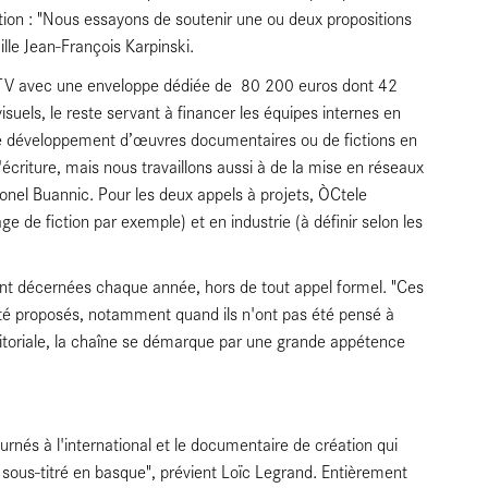
tion : "Nous essayons de soutenir une ou deux propositions
ille Jean-François Karpinski.
M TV avec une enveloppe dédiée de 80 200 euros dont 42
suels, le reste servant à financer les équipes internes en
le développement d’œuvres documentaires ou de fictions en
écriture, mais nous travaillons aussi à de la mise en réseaux
Lionel Buannic. Pour les deux appels à projets, ÒCtele
de fiction par exemple) et en industrie (à définir selon les
nt décernées chaque année, hors de tout appel formel. "Ces
été proposés, notamment quand ils n'ont pas été pensé à
ditoriale, la chaîne se démarque par une grande appétence
rnés à l'international et le documentaire de création qui
re sous-titré en basque", prévient Loïc Legrand. Entièrement