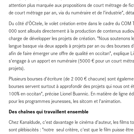
s
attention plus marquée aux propositions de court métrage de fic
de court métrage par an, via du numéraire et de l'industrie", déta
Du côté d'ÒCtele, le volet création entre dans le cadre du CO
000 sont alloués directement à la production de contenus audiovi
charge de développer les projets de création. "Nous soutenons 
langue basque via deux appels à projets par an ou des bourses d'
afin de faire émerger une offre de qualité en occitan", explique 
s'engage à un apport en numéraire (5000 € pour un court métrage 
projets).
Plusieurs bourses d'écriture (de 2 000 € chacune) sont égaleme
bourses servent surtout à approfondir des projets qui nous ont 
100% en occitan", précise Lionel Buannic. En matière de ligne é
rtages
pour les programmes jeunesses, les sitcom et l'animation.
Des chaînes qui travaillent ensemble
Chez Kanaldude, c'est davantage le cinéma d'auteur, les films tou
sont plébiscités : "notre seul critère, c'est que le film puisse êt