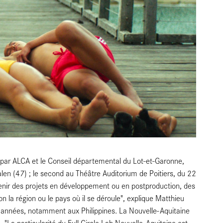
u par ALCA et le Conseil départemental du Lot-et-Garonne,
en (47) ; le second au Théâtre Auditorium de Poitiers, du 22
enir des projets en développement ou en postproduction, des
a région ou le pays où il se déroule", explique Matthieu
s années, notamment aux Philippines. La Nouvelle-Aquitaine
"La particularité du Full Circle Lab Nouvelle-Aquitaine est