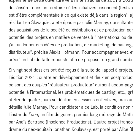
de s’insérer dans un territoire où les initiatives foisonnent (fest
est d’être complémentaire à ce qui existe déjà dans la région", aj
résidant en Slovaquie, a été épaulé par Julie Marnay, consultante
des acquisitions de la société de distribution et de production pari
potentiel des projets en matière de ventes à l’international ou d
j’ai pu donner des idées de production, de marketing, de casting, 
distributeur", précise Alexis Hofmann. Pour accompagner avec eff
créer" un Lab de taille modeste afin de proposer un grand nombre
Si vingt-sept dossiers ont été reçus à la suite de l’appel à proje
l’édition 2021 : quatre en développement et deux en postproductio
ce sont des couples "réalisateur-producteur" qui sont accompagnés
s
potentiel à l’international, les problématiques de casting, etc., g
atelier de quatre jours se décline en sessions collectives, mais a
détaille Julie Marnay. Pour candidater à ce Lab, la condition non n
Food
l’instar de
, un film de genre, premier long métrage de Math
par Anaïs Bertrand (Insolence Productions). L’autre projet fran
drame du néo-aquitain Jonathan Koulavsky, est porté par Alice B