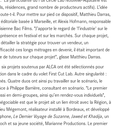
ivals, résidences, grand nombre de producteurs actifs). L’idée
oute-t-il. Pour mettre sur pied ce dispositif, Matthieu Darras,
 éditoriale basée à Marseille, et Alexis Hofmann, responsable
sienne Bac Films. "J’apporte le regard de 'l’industrie' sur le
e présence en festival et sur les marchés. Sur chaque projet,
détailler la stratégie pour trouver un vendeur, un
icacité ces longs métrages en devenir, il était important de
 de tuteurs sur chaque projet", glisse Matthieu Darras.
ts, six projets soutenus par ALCA ont été sélectionnés pour
n dans le cadre du volet First Cut Lab. Autre singularité :
. Quatre duos ont ainsi pu travailler sur le scénario, le
râce à Philippe Barrière, consultant en scénario. "Le premier
ussi en demi-groupes, ainsi qu’en rendez-vous individuels",
égociable est que le projet ait un lien étroit avec la Région, à
ieu Mégemont, réalisateur installé à Bordeaux, et développé
Le Dernier Voyage de Suzanne, Jawed et Khadija
cophone,
, un
loch et sa jeune société, Marianne Productions. Le premier