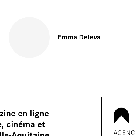
Emma Deleva
os
zine en ligne
e, cinéma et
le-Aquitaine.