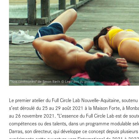
e
"Nos cérémonies" de Simon Rieth © Les Films du poisson
Le premier atelier du Full Circle Lab Nouvelle-Aquitaine, souten
s’est déroulé du 25 au 29 août 2021 à la Maison Forte, à Monbal
au 26 novembre 2021. "L’essence du Full Circle Lab est de sout
compétences ou des talents, dans un programme modulable selon l
Darras, son directeur, qui développe ce concept depuis plusieur
expérimente cette ouverture vers l’international de 2021 à 2023. 