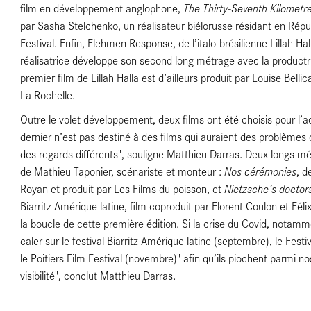
The Thirty-Seventh Kilometr
film en développement anglophone,
par Sasha Stelchenko, un réalisateur biélorusse résidant en Répub
Festival. Enfin, Flehmen Response, de l’italo-brésilienne Lillah Hal
réalisatrice développe son second long métrage avec la produc
premier film de Lillah Halla est d’ailleurs produit par Louise Belli
La Rochelle.
Outre le volet développement, deux films ont été choisis pour l
dernier n’est pas destiné à des films qui auraient des problèmes
es
des regards différents", souligne Matthieu Darras. Deux longs mé
Nos cérémonies
de Mathieu Taponier, scénariste et monteur :
, d
Nietzsche’s doctor
Royan et produit par Les Films du poisson, et
Biarritz Amérique latine, film coproduit par Florent Coulon et Fél
la boucle de cette première édition. Si la crise du Covid, notamme
caler sur le festival Biarritz Amérique latine (septembre), le Fes
le Poitiers Film Festival (novembre)" afin qu’ils piochent parmi 
visibilité", conclut Matthieu Darras.