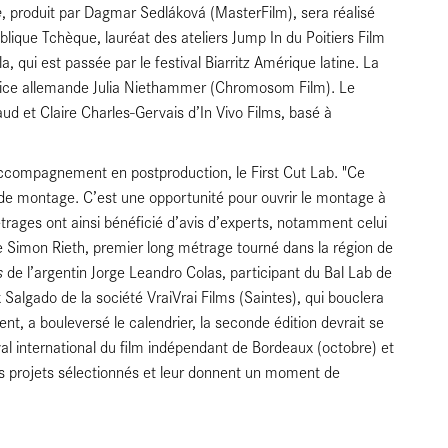
e
, produit par Dagmar Sedláková (MasterFilm), sera réalisé
lique Tchèque, lauréat des ateliers Jump In du Poitiers Film
la, qui est passée par le festival Biarritz Amérique latine. La
trice allemande Julia Niethammer (Chromosom Film). Le
caud et Claire Charles-Gervais d’In Vivo Films, basé à
’accompagnement en postproduction, le First Cut Lab. "Ce
 de montage. C’est une opportunité pour ouvrir le montage à
trages ont ainsi bénéficié d’avis d’experts, notamment celui
e Simon Rieth, premier long métrage tourné dans la région de
s
de l’argentin Jorge Leandro Colas, participant du Bal Lab de
ix Salgado de la société VraiVrai Films (Saintes), qui bouclera
nt, a bouleversé le calendrier, la seconde édition devrait se
tival international du film indépendant de Bordeaux (octobre) et
nos projets sélectionnés et leur donnent un moment de