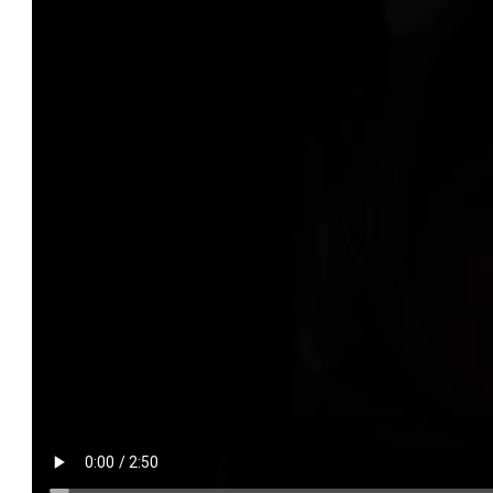
es
ens