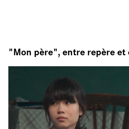
ALLER AU CONTENU PRINCIPAL
LES
"Mon père", entre repère et
e
PR
ÉCL