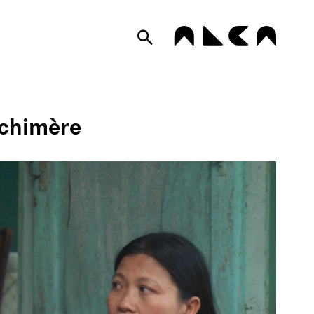
 PLUMES DE
 chimère
OLOGUE
AIRAGES