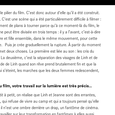
e pilier du film. C’est donc autour d'elle qu’il a été construit.
. C'est une scène qui a été particulièrement difficile à filmer :
ent de plans à tourner parce qu’à ce moment-là du film, le
peut être divisée en trois temps : il y a l’avant, c’est-à-dire
mère et fille ensemble, dans le même mouvement, pour cette
e. Puis je crée graduellement la rupture. À partir du moment
rmet deux choses. La première est liée au son : les cris du
 La deuxième, c’est la séparation des visages de Linh et de
de de Linh quand son rêve prend brutalement fin et que la
re qui s’éteint, les marches que les deux femmes redescendent,
u film, votre travail sur la lumière est très précis…
t à petit, on réalise que Linh et Jeanne sont des errantes,
, qui refuse de vivre au camp et qui a toujours pensé qu'elle
in, il n’est une ombre derrière un drap, un fantôme de cinéma.
ravailler sur leur transformation en fantômes à elles aussi.