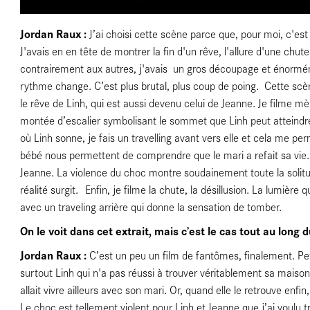
Jordan Raux :
J’ai choisi cette scène parce que, pour moi, c'est l
J'avais en en tête de montrer la fin d'un rêve, l'allure d'une chute
contrairement aux autres, j'avais un gros découpage et énormém
rythme change. C’est plus brutal, plus coup de poing. Cette scène 
le rêve de Linh, qui est aussi devenu celui de Jeanne. Je filme 
montée d’escalier symbolisant le sommet que Linh peut atteindr
où Linh sonne, je fais un travelling avant vers elle et cela me pe
bébé nous permettent de comprendre que le mari a refait sa vie.
Jeanne. La violence du choc montre soudainement toute la solitu
réalité surgit. Enfin, je filme la chute, la désillusion. La lumiè
avec un traveling arrière qui donne la sensation de tomber.
On le voit dans cet extrait, mais c’est le cas tout au long d
Jordan Raux :
C’est un peu un film de fantômes, finalement. Peti
surtout Linh qui n'a pas réussi à trouver véritablement sa maison
allait vivre ailleurs avec son mari. Or, quand elle le retrouve enf
Le choc est tellement violent pour Linh et Jeanne que j’ai voulu t