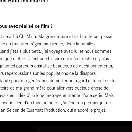
vous avez réalisé ce film ?
st né à Hô Chi Minh. Ma grand-mère et sa famille ont passé
é un travail en région parisienne, donc la famille a
d j’étais plus petit, j’ai voyagé avec lui et nous sommes
e que c'était. C’'est une histoire qui m'est restée et, plus
 qu’un tel parcours cristallise beaucoup de questionnements,
urs répercussions sur les populations de la diaspora
cile pour ma génération de porter un regard différent sur le
histoire de ma grand-mère pour aller vers quelque chose de
'avais eu l'idée d'un long métrage et même d'une série. Mais
bonne idée d'en faire un court. J’ai écrit un premier jet de
an Selcer, de Quartett Production, qui a adoré le projet.