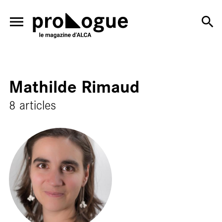
ALLER AU CONTENU PRINCIPAL
En salle
Mathilde Rimaud
8 articles
En