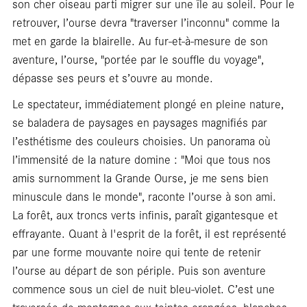
son cher oiseau parti migrer sur une île au soleil. Pour le
retrouver, l’ourse devra "traverser l’inconnu" comme la
met en garde la blairelle. Au fur-et-à-mesure de son
aventure, l’ourse, "portée par le souffle du voyage",
dépasse ses peurs et s’ouvre au monde.
Le spectateur, immédiatement plongé en pleine nature,
En
se baladera de paysages en paysages magnifiés par
l’esthétisme des couleurs choisies. Un panorama où
l’immensité de la nature domine : "Moi que tous nos
amis surnomment la Grande Ourse, je me sens bien
minuscule dans le monde", raconte l’ourse à son ami.
La forêt, aux troncs verts infinis, paraît gigantesque et
effrayante. Quant à l'esprit de la forêt, il est représenté
par une forme mouvante noire qui tente de retenir
l’ourse au départ de son périple. Puis son aventure
commence sous un ciel de nuit bleu-violet. C’est une
traversée de montagnes aux teintes orangées, blanches