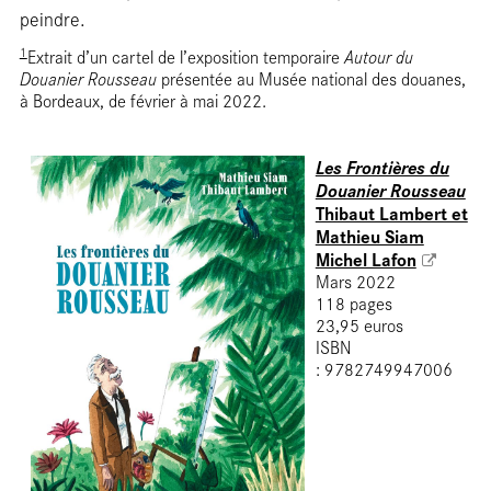
Entr
peindre.
1
Extrait d’un cartel de l’exposition temporaire
Autour du
Douanier Rousseau
présentée au Musée national des douanes,
à Bordeaux, de février à mai 2022.
Les Frontières du
Douanier Rousseau
Thibaut Lambert et
Mathieu Siam
Michel Lafon
Mars 2022
118 pages
23,95 euros
ISBN
: 9782749947006