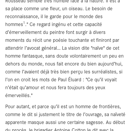
Cart
Rousseau semble très humble face à la nature. Il est à
sa place comme une fleur, un oiseau. Le besoin de
reconnaissance, il le garde pour le monde des
1
hommes
." Ce regard ingénu et cette capacité
d’émerveillement du peintre font surgir à divers
moments du récit une poésie touchante et finiront par
attendrir l’avocat général… La vision dite "naïve" de cet
homme fantasque, sans doute volontairement un peu en
dehors du monde, nous fait encore du bien aujourd’hui,
comme l’avaient déjà très bien perçu les surréalistes, si
l’on en croit les mots de Paul Éluard : "Ce qu’il voyait
n’était qu’amour et nous fera toujours des yeux
émerveillés."
Pour autant, et parce qu’il est un homme de frontières,
comme le dit si justement le titre de l’ouvrage, sa naïveté
apparente masque aussi une certaine sagesse. Au début
du procès, le brigadier Antoine Cotton le dit avec la