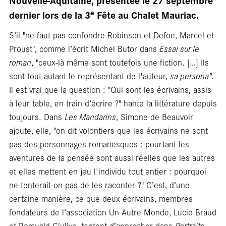
Nouvelle-Aquitaine, présentée le 27 septembre
e
dernier lors de la 3
Fête au Chalet Mauriac.
S’il "ne faut pas confondre Robinson et Defoe, Marcel et
Proust", comme l’écrit Michel Butor dans
Essai sur le
roman
, "ceux-là même sont toutefois une fiction. […] Ils
sont tout autant le représentant de l'auteur,
sa persona"
.
Il est vrai que la question : "Qui sont les écrivains, assis
à leur table, en train d’écrire ?" hante la littérature depuis
toujours. Dans
Les Mandarins
, Simone de Beauvoir
ajoute, elle, "on dit volontiers que les écrivains ne sont
pas des personnages romanesques : pourtant les
aventures de la pensée sont aussi réelles que les autres
et elles mettent en jeu l'individu tout entier : pourquoi
ne tenterait-on pas de les raconter ?" C’est, d’une
certaine manière, ce que deux écrivains, membres
fondateurs de l’association Un Autre Monde, Lucie Braud
et Romuald Giulivo, tentent d’approcher dans
Portraits