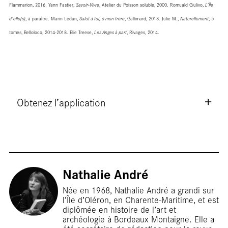
Flammarion, 2016. Yann Fastier,
Savoir-Vivre
, Atelier du Poisson soluble, 2000. Romuald Giulivo,
L’Île
d’elle(s)
, à paraître. Marin Ledun,
Salut à toi, ô mon frère
, Gallimard, 2018. Julie M.,
Naturellement
, 5
tomes, Belloloco, 2014-2018. Elie Treese,
Les Anges à part
, Rivages, 2014.
Obtenez l’application
Nathalie André
Née en 1968, Nathalie André a grandi sur
l’Île d’Oléron, en Charente-Maritime, et est
diplômée en histoire de l’art et
archéologie à Bordeaux Montaigne. Elle a