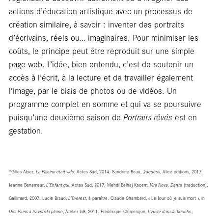
actions d’éducation artistique avec un processus de
création similaire, à savoir : inventer des portraits
d’écrivains, réels ou… imaginaires. Pour minimiser les
coûts, le principe peut être reproduit sur une simple
page web. L’idée, bien entendu, c’est de soutenir un
Foc
accès à l’écrit, à la lecture et de travailler également
l’image, par le biais de photos ou de vidéos. Un
programme complet en somme et qui va se poursuivre
puisqu’une deuxième saison de
Portraits rêvés
est en
gestation.
*
Gilles Abier,
La Piscine était vide
, Actes Sud, 2014. Sandrine Beau,
Traquées
, Alice éditions, 2017.
Jeanne Benameur,
L’Enfant qui
, Actes Sud, 2017. Mehdi Belhaj Kacem,
Vita Nova, Dante
(traduction),
Gallimard, 2007. Lucie Braud,
L’Everest
, à paraître. Claude Chambard, « Le Jour où je suis mort », in
Des Trains à travers la plaine
, Atelier In8, 2011. Frédérique Clémençon,
L’Hiver dans la bouche
,