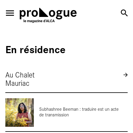
ALLER AU CONTENU PRINCIPAL
En résidence
En
Au Chalet
Mauriac
salle
RÉINITIALISER
SOUMETTRE
Subhashree Beeman : traduire est un acte
de transmission