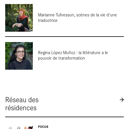
Marianne Tufvesson, scènes de la vie d'une
traductrice
En
Regina López Muñoz : la littérature a le
pouvoir de transformation
librairie
Réseau des
résidences
RÉINITIALISER
SOUMETTRE
FOCUS